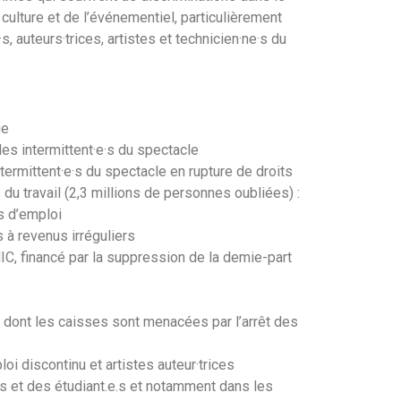
culture et de l’événementiel, particulièrement
, auteurs·trices, artistes et technicien·ne·s du
ge
les intermittent·e·s du spectacle
ermittent·e·s du spectacle en rupture de droits
s du travail (2,3 millions de personnes oubliées) :
·s d’emploi
s à revenus irréguliers
IC, financé par la suppression de la demie-part
– dont les caisses sont menacées par l’arrêt des
loi discontinu et artistes auteur·trices
s et des étudiant.e.s et notamment dans les