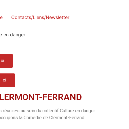
se
Contacts/Liens/Newsletter
ci
ici
E CLERMONT-FERRAND
·s réuni·e·s au sein du collectif Culture en danger
 occupons la Comédie de Clermont-Ferrand.