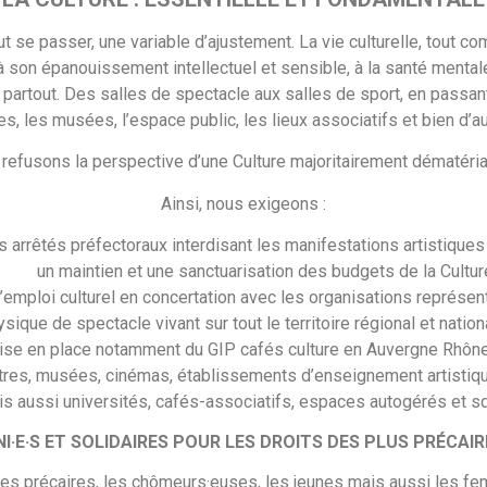
ut se passer, une variable d’ajustement. La vie culturelle, tout co
 à son épanouissement intellectuel et sensible, à la santé mental
 partout. Des salles de spectacle aux salles de sport, en passant p
, les musées, l’espace public, les lieux associatifs et bien d’a
refusons la perspective d’une Culture majoritairement dématéria
Ainsi, nous exigeons :
s arrêtés préfectoraux interdisant les manifestations artistiques
un maintien et une sanctuarisation des budgets de la Cultur
’emploi culturel en concertation avec les organisations représent
ysique de spectacle vivant sur tout le territoire régional et nati
ise en place notamment du GIP cafés culture en Auvergne Rhôn
éâtres, musées, cinémas, établissements d’enseignement artistiq
s aussi universités, cafés-associatifs, espaces autogérés et sq
NI·E·S ET SOLIDAIRES POUR LES DROITS DES PLUS PRÉCAIR
uses précaires, les chômeurs·euses, les jeunes mais aussi les f