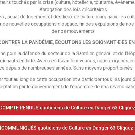
teurs touchés par la crise (culture, hôtellerie, tourisme, événemen
Abrogation des lois sécuritaires.
s , squat de logement et des lieux de culture marginaux. les cu
 de nouvelles occupations d’espace, fin des expulsions de nos lie
de nos mouvements.
CONTRER LA PANDÉMIE, ÉCOUTONS LES SOIGNANT·E·ES EN
nne pour la défense du secteur de la Santé en général et de l’Hôp
ignants en lutte. Avec ces travailleurs·euses, nous exigeons e
ance depuis de nombreuses années. Sans moyens proportionnés, pa
r tout au long de cette occupation et à participer tous les jours
eptation par le gouvernement de l’ensemble de nos revendicati
COMPTE RENDUS quotidiens de Culture en Danger 63 Cliquez 
COMMUNIQUÉS quotidiens de Culture en Danger 63 Cliquez i