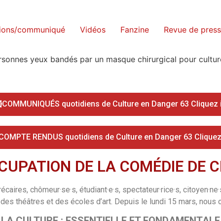
tions/communiqué
Vidéos
Fanzine
Revue de pres
COMMUNIQUÉS quotidiens de Culture en Danger 63 Cliquez i
COMPTE RENDUS quotidiens de Culture en Danger 63 Cliquez 
OCCUPATION DE LA COMÉDIE D
récaires, chômeur·se·s, étudiant·e·s, spectateur·rice·s, citoyen·ne
des théâtres et des écoles d’art. Depuis le lundi 15 mars, nous
LA CULTURE : ESSENTIELLE ET FONDAMENTALE