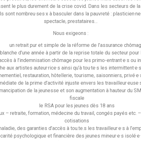
ssent le plus durement de la crise covid. Dans les secteurs de la 
 sont nombreu·ses·x à basculer dans la pauvreté : plasticien·ne·s
spectacle, prestataires…
Nous exigeons :
un retrait pur et simple de la réforme de l’assurance chôma
 blanche d’une année à partir de la reprise totale du secteur pour 
ccès à l’indemnisation chômage pour les primo-entrant·e·s ou int
e aux artistes auteur·rice·s ainsi qu’à tou·te·s les intermittent·e·
ementiel, restauration, hôtellerie, tourisme, saisonniers, privé·e
édiate de la prime d’activité injuste envers les travailleur·euse·
d’émancipation de la jeunesse et son augmentation à hauteur du SM
fiscale
le RSA pour les jeunes dès 18 ans
x – retraite, formation, médecine du travail, congés payés etc. 
cotisations
adie, des garanties d’accès à tou.te.s les travailleur·e·s à l’emp
rité psychologique et financière des jeunes mineur·e·s isolé·e·