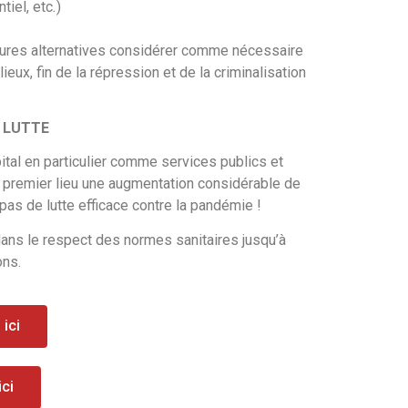
tiel, etc
.
)
ltures alternatives considérer comme nécessaire
ux, fin de la répression et de la criminalisation
 LUTTE
ital en particulier comme services publics et
n premier lieu une augmentation considérable de
s de lutte efficace contre la pandémie !
 dans le respect des normes sanitaires jusqu’à
ons.
ici
ci