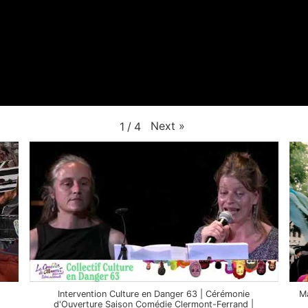
Next
»
1
/
4
Intervention Culture en Danger 63 | Cérémonie
Ma
d'Ouverture Saison Comédie Clermont-Ferrand |