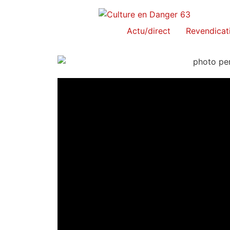
Actu/direct
Revendica